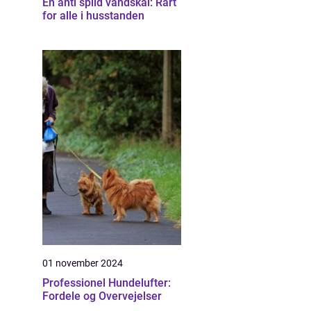
En anti spild vandskål: Rart
for alle i husstanden
01 november 2024
Professionel Hundelufter:
Fordele og Overvejelser