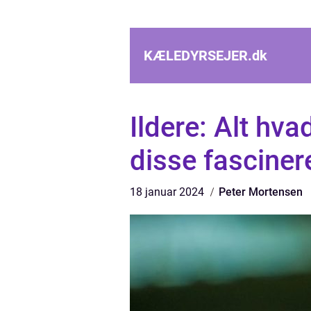
KÆLEDYRSEJER.
dk
Ildere: Alt hv
disse fasciner
18 januar 2024
Peter Mortensen