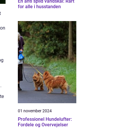
En anti spild vandskål: Rart
for alle i husstanden
t
ion
og
.
te
01 november 2024
Professionel Hundelufter:
Fordele og Overvejelser