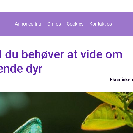
Annoncering
Om os
Cookies
Kontakt os
ad du behøver at vide om
ende dyr
Eksotiske 