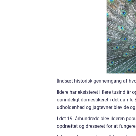
[Indsæt historisk gennemgang af hvord
Ildere har eksisteret i flere tusind å
oprindeligt domestikeret i det gamle 
udholdenhed og jagtevner blev de også
I det 19. århundrede blev ilderen po
opdrættet og dresseret for at funger