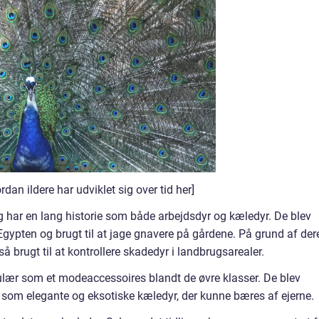
an ildere har udviklet sig over tid her]
r og har en lang historie som både arbejdsdyr og kæledyr. De blev
Egypten og brugt til at jage gnavere på gårdene. På grund af der
 brugt til at kontrollere skadedyr i landbrugsarealer.
pulær som et modeaccessoires blandt de øvre klasser. De blev
e som elegante og eksotiske kæledyr, der kunne bæres af ejerne.