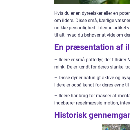
Hvis du er en dyreelsker eller en pote
om ildere. Disse små, kærlige væsne
unikke personlighed. I denne artikel v
til alt, hvad du behøver at vide om d
En præsentation af il
– Ildere er små pattedyr, der tilhøre
mink. De er kendt for deres slanke k
– Disse dyr er naturligt aktive og nys
Ildere er også kendt for deres evne ti
– Ildere har brug for masser af menta
indebærer regelmæssig motion, intera
Historisk gennemgang