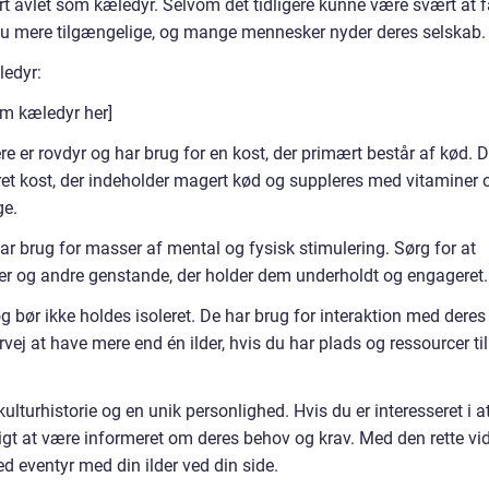
rt avlet som kæledyr. Selvom det tidligere kunne være svært at f
 nu mere tilgængelige, og mange mennesker nyder deres selskab.
ledyr:
som kæledyr her]
re er rovdyr og har brug for en kost, der primært består af kød. 
eret kost, der indeholder magert kød og suppleres med vitaminer 
ge.
har brug for masser af mental og fysisk stimulering. Sørg for at
ver og andre genstande, der holder dem underholdt og engageret.
 og bør ikke holdes isoleret. De har brug for interaktion med deres
ervej at have mere end én ilder, hvis du har plads og ressourcer til
kulturhistorie og en unik personlighed. Hvis du er interesseret i a
tigt at være informeret om deres behov og krav. Med den rette vi
d eventyr med din ilder ved din side.