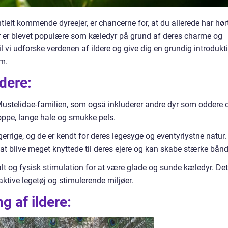
ntielt kommende dyreejer, er chancerne for, at du allerede har hør
r er blevet populære som kæledyr på grund af deres charme og
il vi udforske verdenen af ildere og give dig en grundig introdukt
em.
dere:
r Mustelidae-familien, som også inkluderer andre dyr som oddere 
roppe, lange hale og smukke pels.
gerrige, og de er kendt for deres legesyge og eventyrlystne natur.
l at blive meget knyttede til deres ejere og kan skabe stærke bånd
lt og fysisk stimulation for at være glade og sunde kæledyr. Det
ktive legetøj og stimulerende miljøer.
 af ildere: