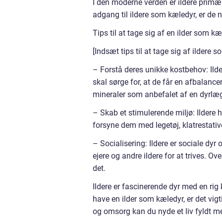
I den moderne verden er ildere primæ
adgang til ildere som kæledyr, er de
Tips til at tage sig af en ilder som kæ
[Indsæt tips til at tage sig af ildere 
– Forstå deres unikke kostbehov: Ilde
skal sørge for, at de får en afbalanc
mineraler som anbefalet af en dyrlæ
– Skab et stimulerende miljø: Ildere 
forsyne dem med legetøj, klatrestati
– Socialisering: Ildere er sociale dyr
ejere og andre ildere for at trives. Ov
det.
Ildere er fascinerende dyr med en rig 
have en ilder som kæledyr, er det vig
og omsorg kan du nyde et liv fyldt me