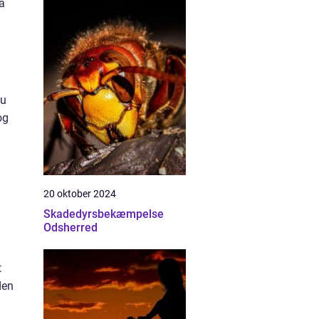
å
Du
og
20 oktober 2024
Skadedyrsbekæmpelse
Odsherred
t
den