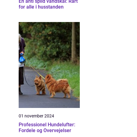
En anti spild vandskål: Rart
for alle i husstanden
01 november 2024
Professionel Hundelufter:
Fordele og Overvejelser