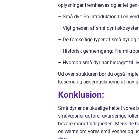
oplysninger fremhæves og er let gen
– Små dyr: En introduktion til en verd
– Vigtigheden af små dyr i økosyste
– De forskellige typer af små dyr og d
– Historisk gennemgang: Fra mikroor
– Hvordan små dyr har bidraget til li
Ud over strukturen bør du også impleme
læserne og søgemaskinerne at navige
Konklusion:
Små dyr er de ukuelige helte i vores
småvæsner udfører uvurderlige roller
bevare mangfoldigheden. Mens de har ek
os værne om vores små venner og udfo