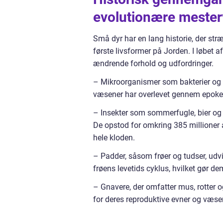
evolutionære meste
Små dyr har en lang historie, der stræk
første livsformer på Jorden. I løbet af
ændrende forhold og udfordringer.
– Mikroorganismer som bakterier og p
væsener har overlevet gennem epoker o
– Insekter som sommerfugle, bier og b
De opstod for omkring 385 millioner år 
hele kloden.
– Padder, såsom frøer og tudser, udvi
frøens levetids cyklus, hvilket gør dem 
– Gnavere, der omfatter mus, rotter o
for deres reproduktive evner og væse