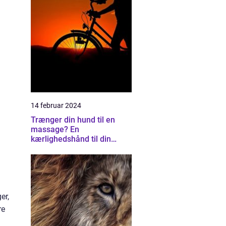
14 februar 2024
Trænger din hund til en
massage? En
kærlighedshånd til din
firbenede ven
er,
re