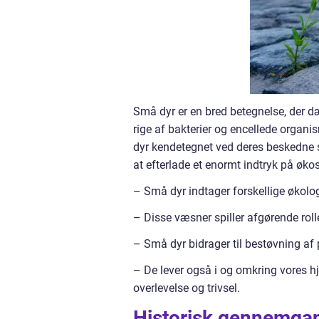
Små dyr er en bred betegnelse, der d
rige af bakterier og encellede organi
dyr kendetegnet ved deres beskedne s
at efterlade et enormt indtryk på øk
– Små dyr indtager forskellige økolog
– Disse væsner spiller afgørende rolle
– Små dyr bidrager til bestøvning af
– De lever også i og omkring vores h
overlevelse og trivsel.
Historisk gennemgan