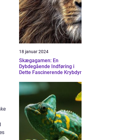
18 januar 2024
Skægagamen: En
Dybdegående Indføring i
Dette Fascinerende Krybdyr
ske
d
es