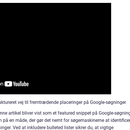
uktureret vej til fremtrædende placeringer på Google-søgninger
nne artikel bliver vist som et featured snippet på Google-søgning
en på en måde, der gør det nemt for søgemaskinerne at identifice
ger. Ved at inkludere bulleted lister sikrer du, at vigtige