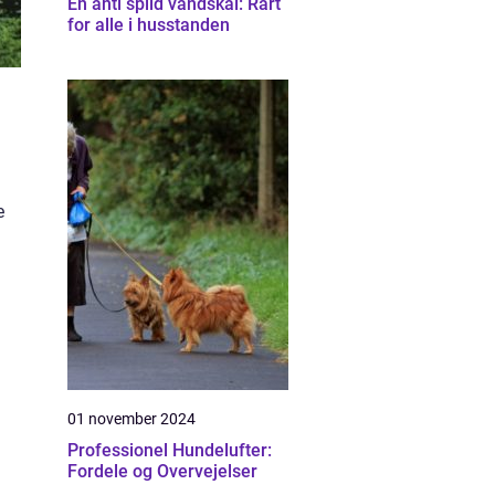
En anti spild vandskål: Rart
for alle i husstanden
e
01 november 2024
Professionel Hundelufter:
Fordele og Overvejelser