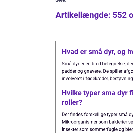
døre.
Artikellængde: 552 or
Hvad er små dyr, og h
Små dyr er en bred betegnelse, de
padder og gnavere. De spiller afg
involveret i fødekæder, bestøvning
Hvilke typer små dyr f
roller?
Der findes forskellige typer små d
Mikroorganismer som bakterier spil
Insekter som sommerfugle og bier e