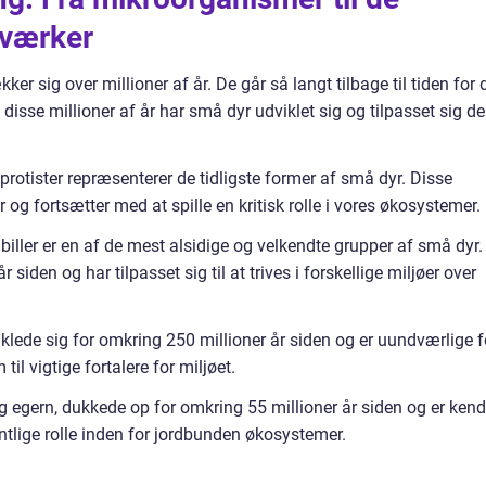
rværker
ker sig over millioner af år. De går så langt tilbage til tiden for 
 disse millioner af år har små dyr udviklet sig og tilpasset sig de
rotister repræsenterer de tidligste former af små dyr. Disse
g fortsætter med at spille en kritisk rolle i vores økosystemer.
iller er en af de mest alsidige og velkendte grupper af små dyr.
siden og har tilpasset sig til at trives i forskellige miljøer over
klede sig for omkring 250 millioner år siden og er uundværlige f
til vigtige fortalere for miljøet.
g egern, dukkede op for omkring 55 millioner år siden og er kend
ntlige rolle inden for jordbunden økosystemer.