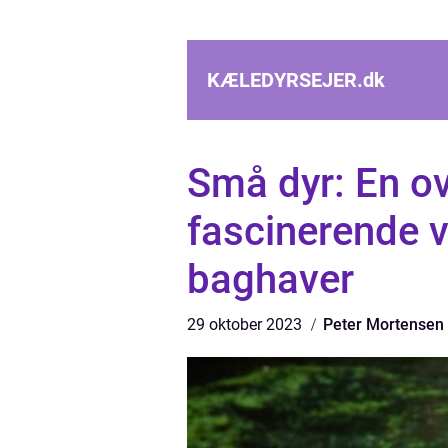
KÆLEDYRSEJER.
dk
Små dyr: En ov
fascinerende v
baghaver
29 oktober 2023
Peter Mortensen