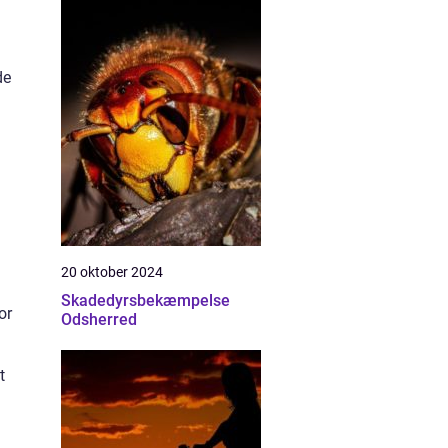
de
20 oktober 2024
Skadedyrsbekæmpelse
or
Odsherred
t