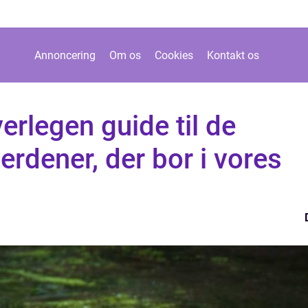
Annoncering
Om os
Cookies
Kontakt os
erlegen guide til de
erdener, der bor i vores