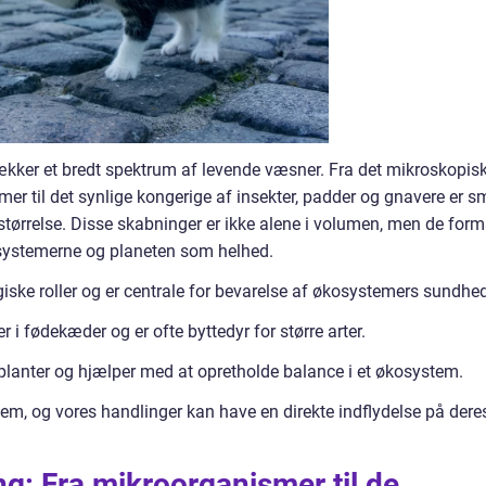
ækker et bredt spektrum af levende væsner. Fra det mikroskopis
smer til det synlige kongerige af insekter, padder og gnavere er 
tørrelse. Disse skabninger er ikke alene i volumen, men de form
osystemerne og planeten som helhed.
iske roller og er centrale for bevarelse af økosystemers sundhed
r i fødekæder og er ofte byttedyr for større arter.
 planter og hjælper med at opretholde balance i et økosystem.
jem, og vores handlinger kan have en direkte indflydelse på dere
g: Fra mikroorganismer til de