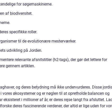
kendelige for søgemaskinerne.
en af biodiversitet.
merne.
eres specifikke roller.
ganismer til de evolutionære mesterværker.
vets udvikling på Jorden.
ntere relevante afsnitstitler (h2-tags), der gør det lettere for
re gennem artiklen.
 baghaver, og deres betydning må ikke undervurderes. Disse jordi
 i vores økosystemer og er nøglen til at opretholde balancen og
sisteret i millioner af år, er deres rejse langt fra afsluttet. La
rske deres fascinerende verdener, der altid er lige uden for vor