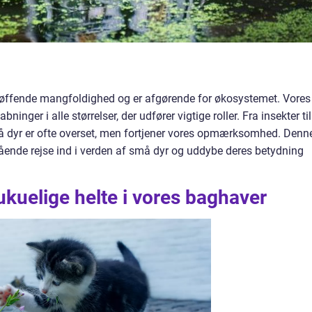
bløffende mangfoldighed og er afgørende for økosystemet. Vores
ninger i alle størrelser, der udfører vigtige roller. Fra insekter til
må dyr er ofte overset, men fortjener vores opmærksomhed. Denn
gående rejse ind i verden af små dyr og uddybe deres betydning
ukuelige helte i vores baghaver