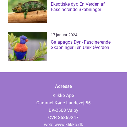
Eksotiske dyr: En Verden af
Fascinerende Skabninger
17 januar 2024
Galapagos Dyr - Fascinerende
Skabninger i en Unik Øverden
Adresse
web:
www.klikko.dk