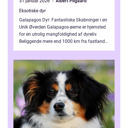
31 januar 2026
Albert Pilgaard
Eksotiske dyr
Galapagos Dyr: Fantastiske Skabninger i en
Unik Øverden Galapagos-øerne er hjemsted
for en utrolig mangfoldighed af dyreliv.
Beliggende mere end 1000 km fra fastlandet
ud for Ecuadors kyst, er denne ø...