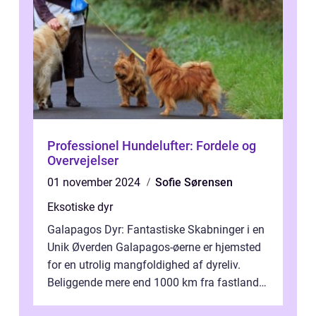
Professionel Hundelufter: Fordele og
Overvejelser
01 november 2024
Sofie Sørensen
Eksotiske dyr
Galapagos Dyr: Fantastiske Skabninger i en
Unik Øverden Galapagos-øerne er hjemsted
for en utrolig mangfoldighed af dyreliv.
Beliggende mere end 1000 km fra fastlandet
ud for Ecuadors kyst, er denne ø...