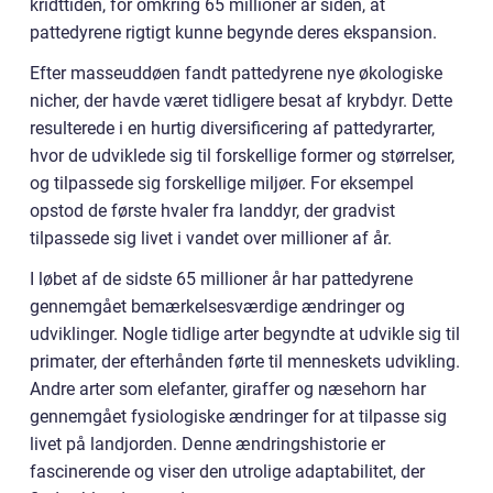
kridttiden, for omkring 65 millioner år siden, at
pattedyrene rigtigt kunne begynde deres ekspansion.
Efter masseuddøen fandt pattedyrene nye økologiske
nicher, der havde været tidligere besat af krybdyr. Dette
resulterede i en hurtig diversificering af pattedyrarter,
hvor de udviklede sig til forskellige former og størrelser,
og tilpassede sig forskellige miljøer. For eksempel
opstod de første hvaler fra landdyr, der gradvist
tilpassede sig livet i vandet over millioner af år.
I løbet af de sidste 65 millioner år har pattedyrene
gennemgået bemærkelsesværdige ændringer og
udviklinger. Nogle tidlige arter begyndte at udvikle sig til
primater, der efterhånden førte til menneskets udvikling.
Andre arter som elefanter, giraffer og næsehorn har
gennemgået fysiologiske ændringer for at tilpasse sig
livet på landjorden. Denne ændringshistorie er
fascinerende og viser den utrolige adaptabilitet, der