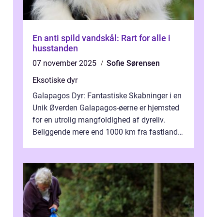
En anti spild vandskål: Rart for alle i
husstanden
07 november 2025
Sofie Sørensen
Eksotiske dyr
Galapagos Dyr: Fantastiske Skabninger i en
Unik Øverden Galapagos-øerne er hjemsted
for en utrolig mangfoldighed af dyreliv.
Beliggende mere end 1000 km fra fastlandet
ud for Ecuadors kyst, er denne ø...