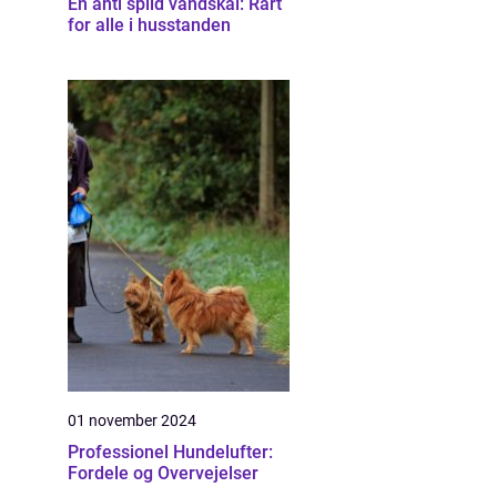
En anti spild vandskål: Rart
for alle i husstanden
01 november 2024
Professionel Hundelufter:
Fordele og Overvejelser