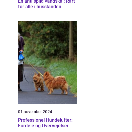
En anti spild vandskål: Rart
for alle i husstanden
01 november 2024
Professionel Hundelufter:
Fordele og Overvejelser