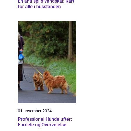
En anti spild vandskål: Rart
for alle i husstanden
01 november 2024
Professionel Hundelufter:
Fordele og Overvejelser