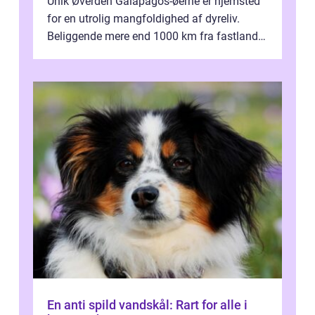
Unik Øverden Galapagos-øerne er hjemsted
for en utrolig mangfoldighed af dyreliv.
Beliggende mere end 1000 km fra fastlandet
ud for Ecuadors kyst, er denne ø...
En anti spild vandskål: Rart for alle i