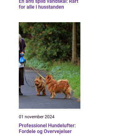
En anti spild vandskål: Rart
for alle i husstanden
01 november 2024
Professionel Hundelufter:
Fordele og Overvejelser