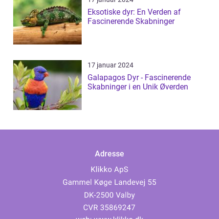
Eksotiske dyr: En Verden af
Fascinerende Skabninger
17 januar 2024
Galapagos Dyr - Fascinerende
Skabninger i en Unik Øverden
Adresse