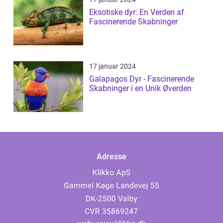
Eksotiske dyr: En Verden af
Fascinerende Skabninger
17 januar 2024
Galapagos Dyr - Fascinerende
Skabninger i en Unik Øverden
Adresse