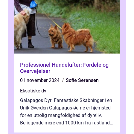
Professionel Hundelufter: Fordele og
Overvejelser
01 november 2024
Sofie Sørensen
Eksotiske dyr
Galapagos Dyr: Fantastiske Skabninger i en
Unik Øverden Galapagos-øerne er hjemsted
for en utrolig mangfoldighed af dyreliv.
Beliggende mere end 1000 km fra fastlandet
ud for Ecuadors kyst, er denne ø...