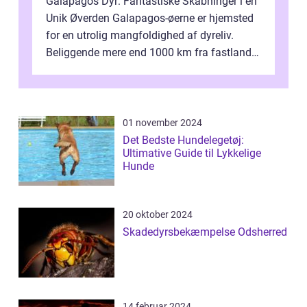
Galapagos Dyr: Fantastiske Skabninger i en
Unik Øverden Galapagos-øerne er hjemsted
for en utrolig mangfoldighed af dyreliv.
Beliggende mere end 1000 km fra fastlandet
ud for Ecuadors kyst, er denne ø...
01 november 2024
Det Bedste Hundelegetøj:
Ultimative Guide til Lykkelige
Hunde
20 oktober 2024
Skadedyrsbekæmpelse Odsherred
14 februar 2024