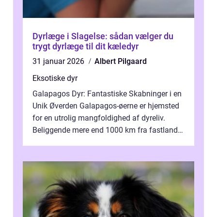
Dyrlæge i Slagelse: sådan vælger du
trygt dyrlæge til dit kæledyr
31 januar 2026
Albert Pilgaard
Eksotiske dyr
Galapagos Dyr: Fantastiske Skabninger i en
Unik Øverden Galapagos-øerne er hjemsted
for en utrolig mangfoldighed af dyreliv.
Beliggende mere end 1000 km fra fastlandet
ud for Ecuadors kyst, er denne ø...