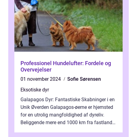
Professionel Hundelufter: Fordele og
Overvejelser
01 november 2024
Sofie Sørensen
Eksotiske dyr
Galapagos Dyr: Fantastiske Skabninger i en
Unik Øverden Galapagos-øerne er hjemsted
for en utrolig mangfoldighed af dyreliv.
Beliggende mere end 1000 km fra fastlandet
ud for Ecuadors kyst, er denne ø...