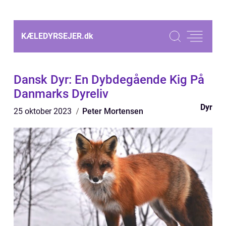
KÆLEDYRSEJER.
dk
Dansk Dyr: En Dybdegående Kig På
Danmarks Dyreliv
Dyr
25 oktober 2023
Peter Mortensen