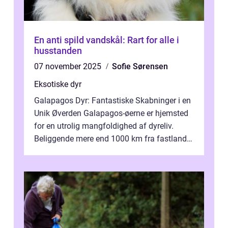
En anti spild vandskål: Rart for alle i
husstanden
07 november 2025
Sofie Sørensen
Eksotiske dyr
Galapagos Dyr: Fantastiske Skabninger i en
Unik Øverden Galapagos-øerne er hjemsted
for en utrolig mangfoldighed af dyreliv.
Beliggende mere end 1000 km fra fastlandet
ud for Ecuadors kyst, er denne ø...