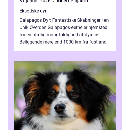
31 januar 2026
Albert Pilgaard
Eksotiske dyr
Galapagos Dyr: Fantastiske Skabninger i en
Unik Øverden Galapagos-øerne er hjemsted
for en utrolig mangfoldighed af dyreliv.
Beliggende mere end 1000 km fra fastlandet
ud for Ecuadors kyst, er denne ø...