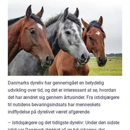
Danmarks dyreliv har gennemgået en betydelig
udvikling over tid, og det er interessant at se, hvordan
det har ændret sig gennem årtusinder. Fra istidsjægere
til nutidens bevaringsindsats har menneskets
indflydelse på dyrelivet været afgørende.
– Istidsjægere og det tidligste dyreliv: Under den sidste
istid var Danmark dækket af en tyk iskappe, der