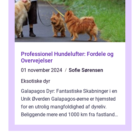
Professionel Hundelufter: Fordele og
Overvejelser
01 november 2024
Sofie Sørensen
Eksotiske dyr
Galapagos Dyr: Fantastiske Skabninger i en
Unik Øverden Galapagos-øerne er hjemsted
for en utrolig mangfoldighed af dyreliv.
Beliggende mere end 1000 km fra fastlandet
ud for Ecuadors kyst, er denne ø...