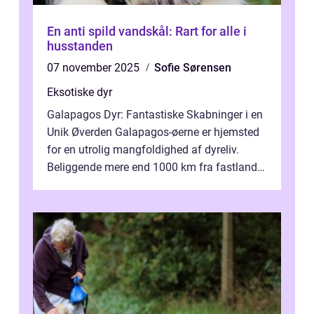
En anti spild vandskål: Rart for alle i
husstanden
07 november 2025
Sofie Sørensen
Eksotiske dyr
Galapagos Dyr: Fantastiske Skabninger i en
Unik Øverden Galapagos-øerne er hjemsted
for en utrolig mangfoldighed af dyreliv.
Beliggende mere end 1000 km fra fastlandet
ud for Ecuadors kyst, er denne ø...