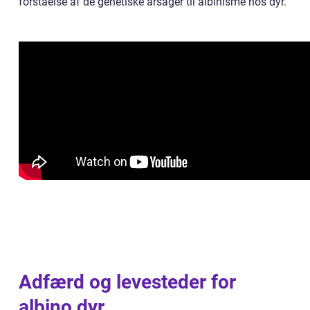
forståelse af de genetiske årsager til albinisme hos dyr.
Adfærd og levesteder for
albino dyr