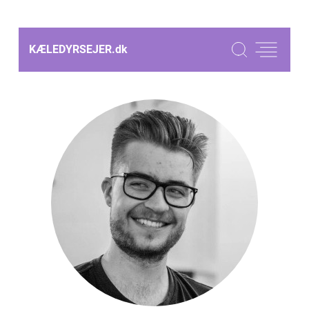
KÆLEDYRSEJER.
dk